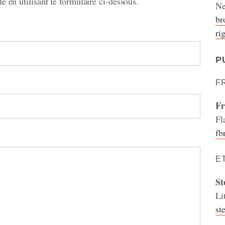
le en utilisant le formulaire ci-dessous.
Ne
br
ri
P
F
Fr
Fl
fb
E
St
Li
st