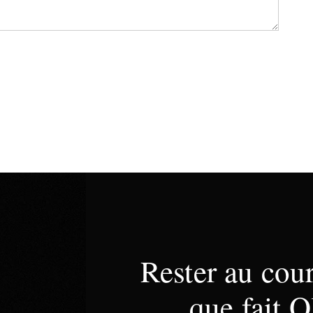
Rester au cou
que fait O