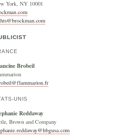
w York, NY 10001
ockman.com
ghts@brockman.com
UBLICIST
RANCE
ancine Brobeil
ammarion
robeil@flammarion.fr
TATS-UNIS
ephanie Reddaway
ttle, Brown and Company
ephanie.reddaway@hbgusa.com