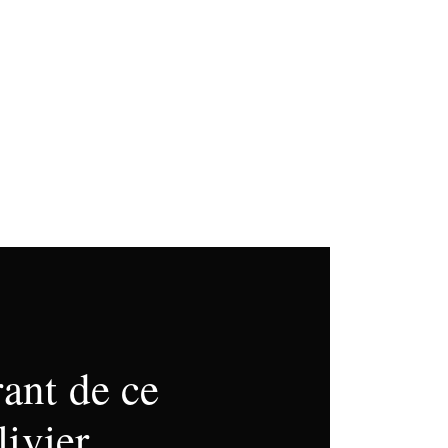
rant de ce
livier