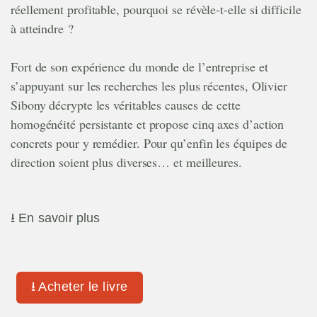
réellement profitable, pourquoi se révèle-t-elle si difficile
à atteindre ?
Fort de son expérience du monde de l’entreprise et
s’appuyant sur les recherches les plus récentes, Olivier
Sibony décrypte les véritables causes de cette
homogénéité persistante et propose cinq axes d’action
concrets pour y remédier. Pour qu’enfin les équipes de
direction soient plus diverses… et meilleures.
Vous avez des questions sur la diversité ? Peut-être allez-
⭳
En savoir plus
vous trouver ici des réponses ! Entre autres, vous lirez :
Pourquoi, contrairement à ce qu’on lit partout,
le
« business case »
pour la diversité n’est en rien
⭳
Acheter le livre
Broché:
Amazon.fr
|
Librairies Indépendantes
|
Decitre
|
démontré… et pourquoi ça ne change rien à l’importance
fnac.com
|
Leslibraires.fr
|
Librairie Dialogues
|
Librairie